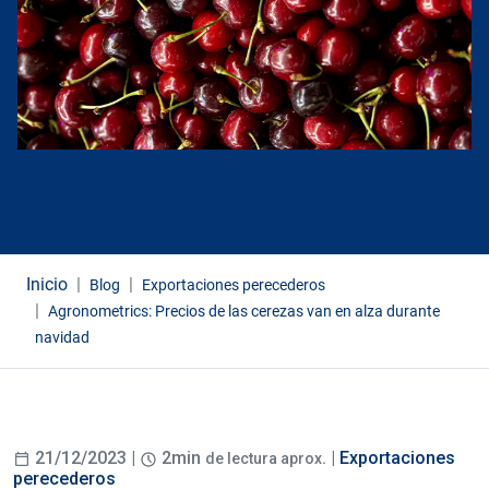
Inicio
Blog
Exportaciones perecederos
Agronometrics: Precios de las cerezas van en alza durante
navidad
21/12/2023 |
2min
. |
Exportaciones
de lectura aprox
perecederos