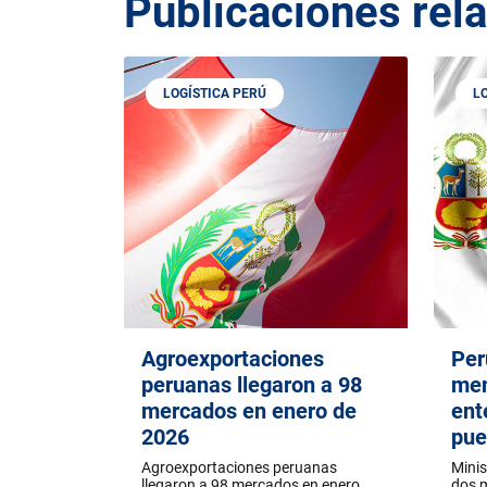
Publicaciones rel
LOGÍSTICA PERÚ
L
Agroexportaciones
Per
peruanas llegaron a 98
me
mercados en enero de
ent
2026
pue
Agroexportaciones peruanas
Minis
llegaron a 98 mercados en enero
dos 