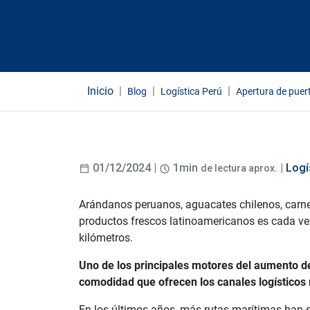
Inicio
Blog
Logística Perú
Apertura de puer
01/12/2024 |
1min
. |
Logí
de lectura aprox
Arándanos peruanos, aguacates chilenos, carne
productos frescos latinoamericanos es cada vez
kilómetros.
Uno de los principales motores del aumento de
comodidad que ofrecen los canales logísticos
En los últimos años, más rutas marítimas han si