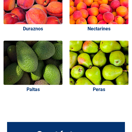
Duraznos
Nectarines
Paltas
Peras