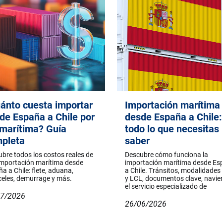
ánto cuesta importar
Importación marítima
de España a Chile por
desde España a Chile:
 marítima? Guía
todo lo que necesitas
pleta
saber
bre todos los costos reales de
Descubre cómo funciona la
importación marítima desde
importación marítima desde E
a a Chile: flete, aduana,
a Chile. Tránsitos, modalidades
eles, demurrage y más.
y LCL, documentos clave, navie
el servicio especializado de
07/2026
26/06/2026