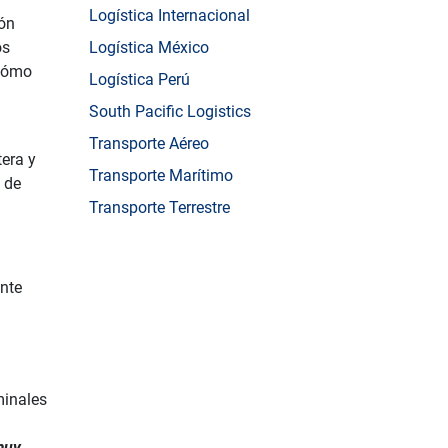
Logística Internacional
ión
os
Logística México
 cómo
Logística Perú
South Pacific Logistics
Transporte Aéreo
tera y
Transporte Marítimo
 de
Transporte Terrestre
ente
minales
muy