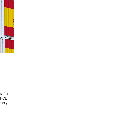
spaña
 FCL
ras y