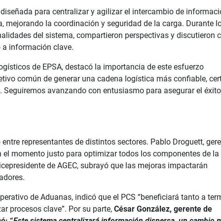
iseñada para centralizar y agilizar el intercambio de informac
ca, mejorando la coordinación y seguridad de la carga. Durante l
ionalidades del sistema, compartieron perspectivas y discutieron
 a información clave.
gísticos de EPSA, destacó la importancia de este esfuerzo
jetivo común de generar una cadena logística más confiable, cer
es. Seguiremos avanzando con entusiasmo para asegurar el éxito
 entre representantes de distintos sectores. Pablo Droguett, ger
en el momento justo para optimizar todos los componentes de la
 vicepresidente de AGEC, subrayó que las mejoras impactarán
jadores.
perativo de Aduanas, indicó que el PCS “beneficiará tanto a ter
zar procesos clave”. Por su parte,
César González, gerente de
ó: “
Este sistema centralizará información dispersa, un cambio 