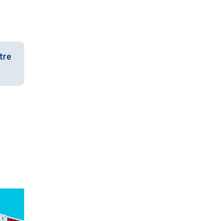
n
tre