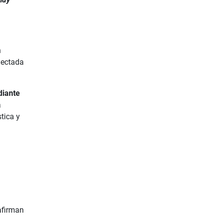
n
oyectada
diante
a
stica y
eafirman