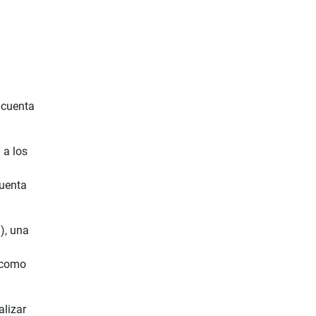
 cuenta
 a los
cuenta
), una
, como
alizar