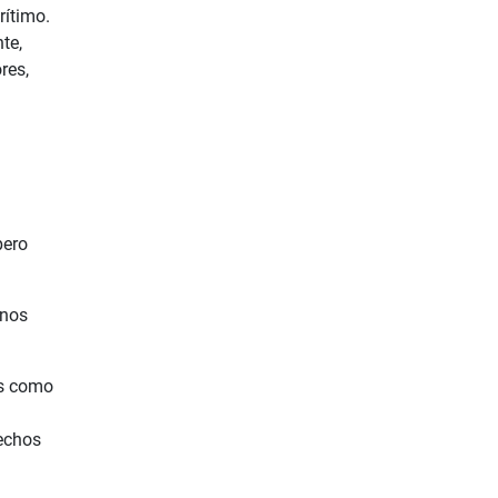
rítimo.
te,
res,
pero
unos
os como
rechos