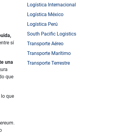
Logística Internacional
Logística México
Logística Perú
South Pacific Logistics
buida,
ntre sí
Transporte Aéreo
Transporte Marítimo
te una
Transporte Terrestre
gura
ido que
lo que
hereum
.
o