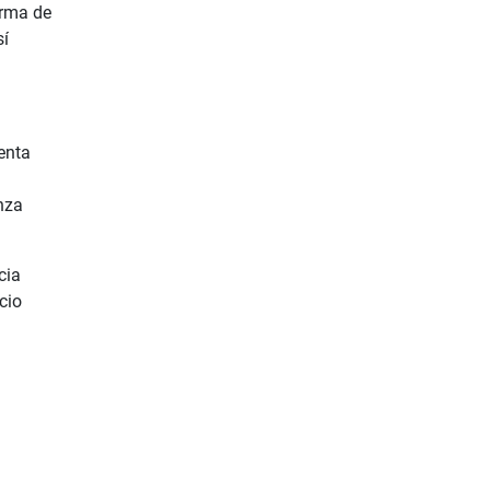
orma de
sí
enta
nza
cia
cio