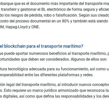
 embarque que es el documento más importante del transporte ma
 transferir y gestionar el BL electrónico de forma segura y eficien
o los riesgos de pérdida, robo o falsificación. Según sus creado
 costo del proceso documental en un 80% y también está siendo
ZIM, Hapag-Lloyd y ONE.
l blockchain para el transporte marítimo?
ue puede aportar numerosos beneficios al transporte marítimo, 
ortunidades que deben ser considerados. Algunos de ellos son:
uctura tecnológica adecuada para su funcionamiento, así como 
roperabilidad entre las diferentes plataformas y redes.
ón legal del transporte marítimo, al introducir nuevos concept
tes. Esto requiere un marco jurídico armonizado que reconozca la
os digitales, así como que defina las responsabilidades y los de