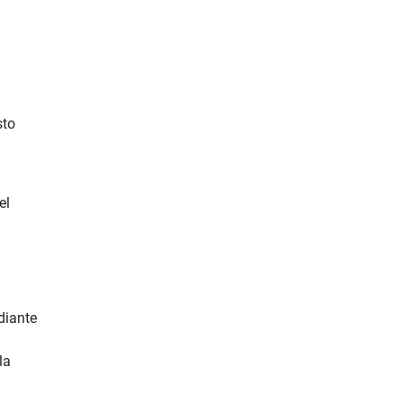
sto
el
diante
la