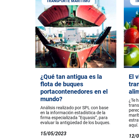
TRANSPORTE MARÍTIMO
T
¿Qué tan antigua es la
El v
flota de buques
tra
portacontenedores en el
ali
mundo?
¿Te 
trans
Análisis realizado por SPL con base
perec
en la información estadística de la
marít
firma especializada “Equasis”, para
estra
evaluar la antigüedad de los buques.
aquí.
15/05/2023
12/