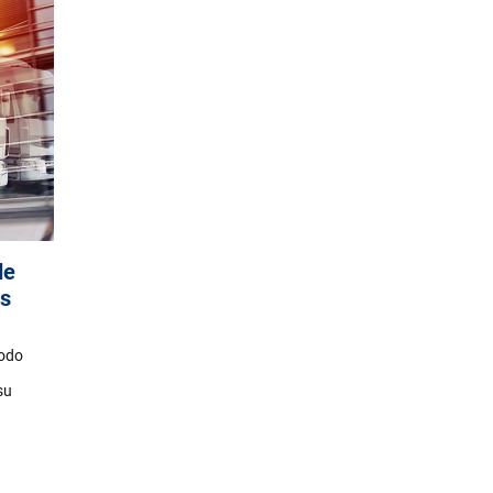
de
as
todo
su