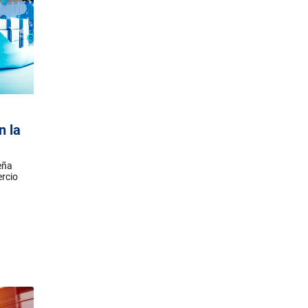
n la
eña
ercio