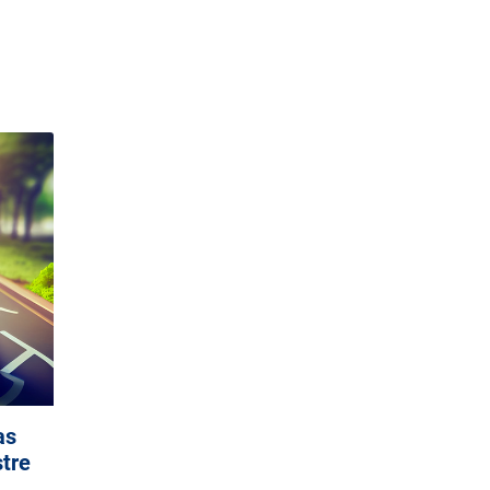
as
stre